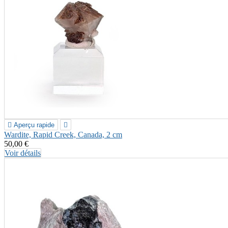

Aperçu rapide

Wardite, Rapid Creek, Canada, 2 cm
50,00 €
Voir détails