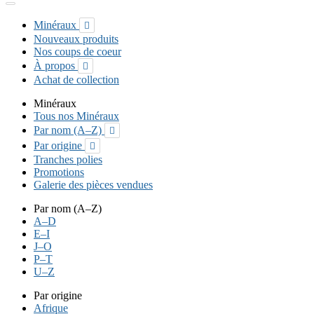
Minéraux

Nouveaux produits
Nos coups de coeur
À propos

Achat de collection
Minéraux
Tous nos Minéraux
Par nom (A–Z)

Par origine

Tranches polies
Promotions
Galerie des pièces vendues
Par nom (A–Z)
A–D
E–I
J–O
P–T
U–Z
Par origine
Afrique