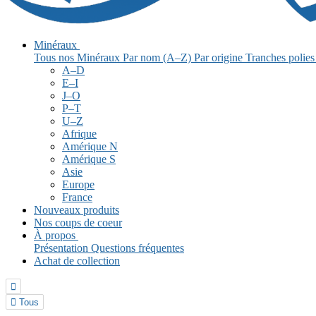
Minéraux
Tous nos Minéraux
Par nom (A–Z)
Par origine
Tranches polie
A–D
E–I
J–O
P–T
U–Z
Afrique
Amérique N
Amérique S
Asie
Europe
France
Nouveaux produits
Nos coups de coeur
À propos
Présentation
Questions fréquentes
Achat de collection


Tous