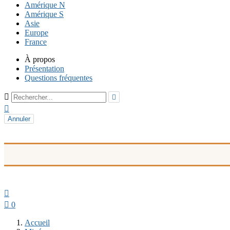
Amérique N
Amérique S
Asie
Europe
France
À propos
Présentation
Questions fréquentes



Annuler


0
Accueil