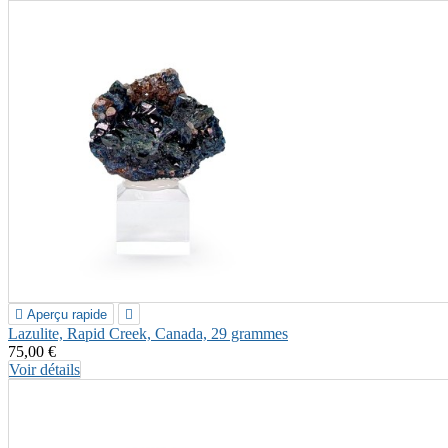

Aperçu rapide

Lazulite, Rapid Creek, Canada, 29 grammes
75,00 €
Voir détails