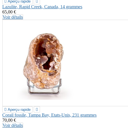

Aperçu rapide

Lazulite, Rapid Creek, Canada, 14 grammes
65,00 €
Voir détails

Aperçu rapide

Corail fossile, Tampa Bay, Etats-Unis, 231 grammes
70,00 €
Voir détails