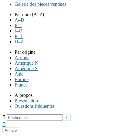
Galerie des pièces vendues
Par nom (A–Z)
A–D
E–I
J–O
P–T
U–Z
Par origine
Afrique
Amérique N
Amérique S
Asie
Europe
France
À propos
Présentation
Questions fréquentes



Annuler