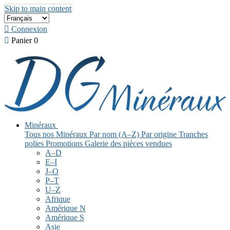
Skip to main content

Connexion

Panier
0
Minéraux
Tous nos Minéraux
Par nom (A–Z)
Par origine
Tranches
polies
Promotions
Galerie des pièces vendues
A–D
E–I
J–O
P–T
U–Z
Afrique
Amérique N
Amérique S
Asie