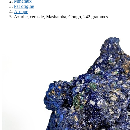
Minéraux
Par origine
Afrique
Azurite, cérusite, Mashamba, Congo, 242 grammes