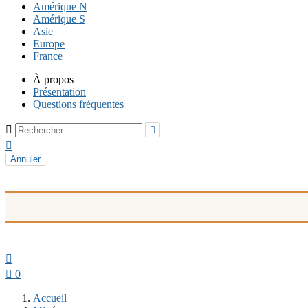
Amérique N
Amérique S
Asie
Europe
France
À propos
Présentation
Questions fréquentes



Annuler


0
Accueil