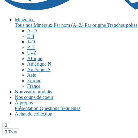
Minéraux
Tous nos Minéraux
Par nom (A–Z)
Par origine
Tranches polie
A–D
E–I
J–O
P–T
U–Z
Afrique
Amérique N
Amérique S
Asie
Europe
France
Nouveaux produits
Nos coups de coeur
À propos
Présentation
Questions fréquentes
Achat de collection


Tous