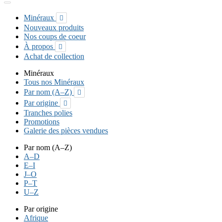
Minéraux

Nouveaux produits
Nos coups de coeur
À propos

Achat de collection
Minéraux
Tous nos Minéraux
Par nom (A–Z)

Par origine

Tranches polies
Promotions
Galerie des pièces vendues
Par nom (A–Z)
A–D
E–I
J–O
P–T
U–Z
Par origine
Afrique