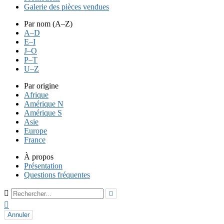
Galerie des pièces vendues
Par nom (A–Z)
A–D
E–I
J–O
P–T
U–Z
Par origine
Afrique
Amérique N
Amérique S
Asie
Europe
France
À propos
Présentation
Questions fréquentes



Annuler