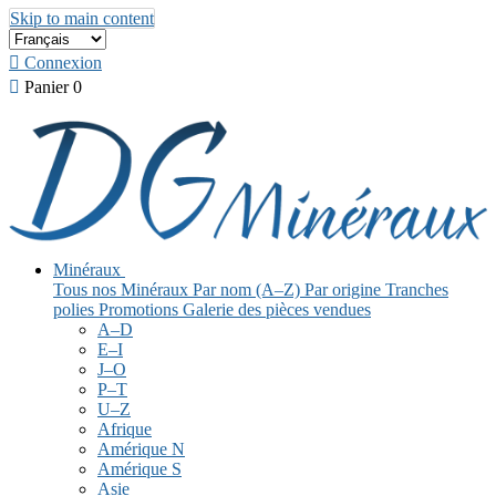
Skip to main content

Connexion

Panier
0
Minéraux
Tous nos Minéraux
Par nom (A–Z)
Par origine
Tranches
polies
Promotions
Galerie des pièces vendues
A–D
E–I
J–O
P–T
U–Z
Afrique
Amérique N
Amérique S
Asie