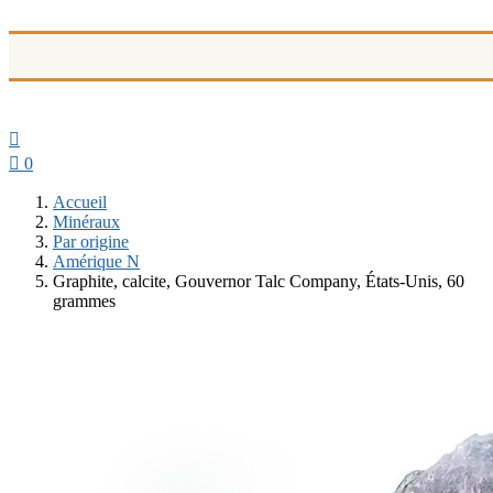


0
Accueil
Minéraux
Par origine
Amérique N
Graphite, calcite, Gouvernor Talc Company, États-Unis, 60
grammes