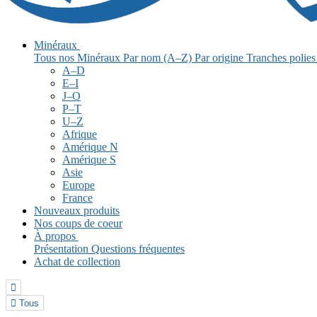
Minéraux
Tous nos Minéraux
Par nom (A–Z)
Par origine
Tranches polie
A–D
E–I
J–O
P–T
U–Z
Afrique
Amérique N
Amérique S
Asie
Europe
France
Nouveaux produits
Nos coups de coeur
À propos
Présentation
Questions fréquentes
Achat de collection


Tous