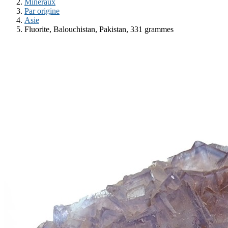
Minéraux
Par origine
Asie
Fluorite, Balouchistan, Pakistan, 331 grammes