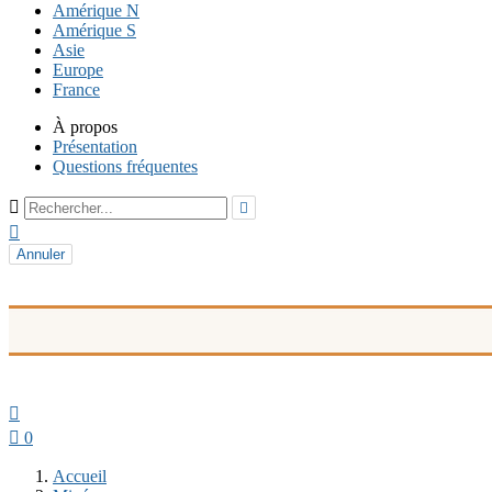
Amérique N
Amérique S
Asie
Europe
France
À propos
Présentation
Questions fréquentes



Annuler


0
Accueil