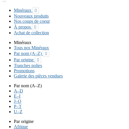
Minéraux

Nouveaux produits
Nos coups de coeur
À propos

Achat de collection
Minéraux
Tous nos Minéraux
Par nom (A–Z)

Par origine

Tranches polies
Promotions
Galerie des pièces vendues
Par nom (A–Z)
A–D
E–I
J–O
P–T
U–Z
Par origine
Afrique