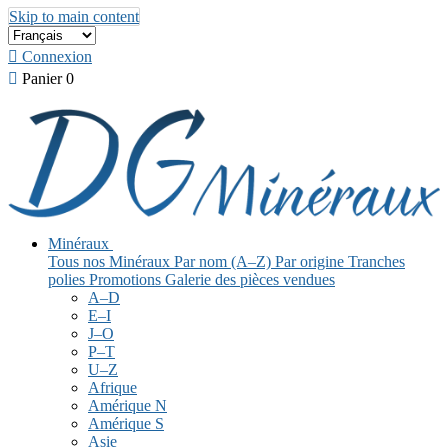
Skip to main content

Connexion

Panier
0
Minéraux
Tous nos Minéraux
Par nom (A–Z)
Par origine
Tranches
polies
Promotions
Galerie des pièces vendues
A–D
E–I
J–O
P–T
U–Z
Afrique
Amérique N
Amérique S
Asie