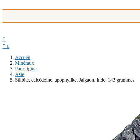


0
Accueil
Minéraux
Par origine
Asie
Stilbite, calcédoine, apophyllite, Jalgaon, Inde, 143 grammes