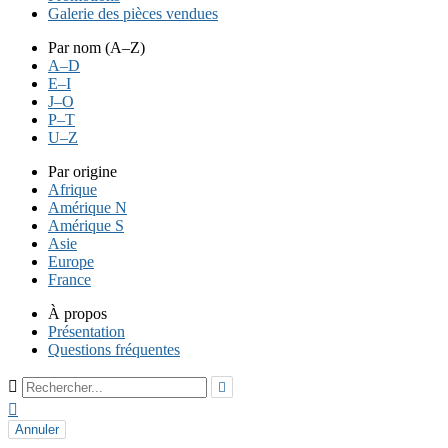
Galerie des pièces vendues
Par nom (A–Z)
A–D
E–I
J–O
P–T
U–Z
Par origine
Afrique
Amérique N
Amérique S
Asie
Europe
France
À propos
Présentation
Questions fréquentes



Annuler