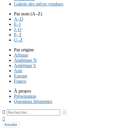
Galerie des pièces vendues
Par nom (A–Z)
A–D
E–I
J–O
P–T
U–Z
Par origine
Afrique
Amérique N
Amérique S
Asie
Europe
France
À propos
Présentation
Questions fréquentes



Annuler