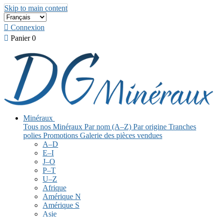
Skip to main content

Connexion

Panier
0
Minéraux
Tous nos Minéraux
Par nom (A–Z)
Par origine
Tranches
polies
Promotions
Galerie des pièces vendues
A–D
E–I
J–O
P–T
U–Z
Afrique
Amérique N
Amérique S
Asie