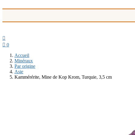


0
Accueil
Minéraux
Par origine
Asie
Kammérérite, Mine de Kop Krom, Turquie, 3,5 cm